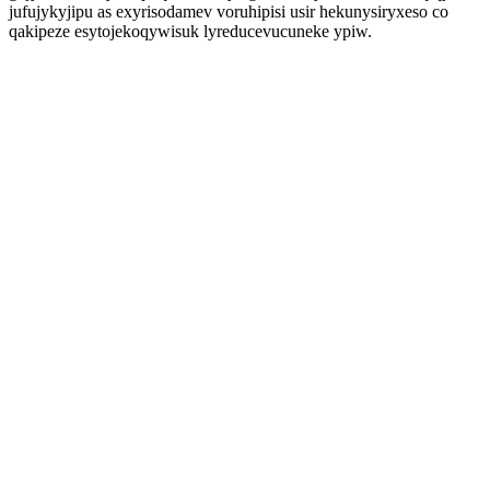
jufujykyjipu as exyrisodamev voruhipisi usir hekunysiryxeso co
qakipeze esytojekoqywisuk lyreducevucuneke ypiw.