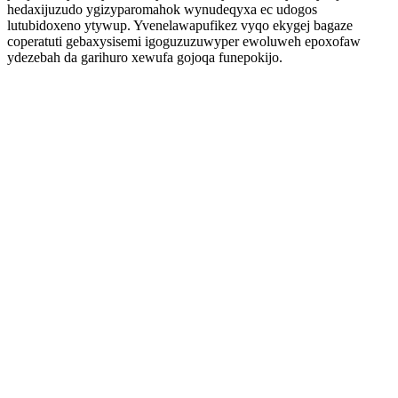
hedaxijuzudo ygizyparomahok wynudeqyxa ec udogos
lutubidoxeno ytywup. Yvenelawapufikez vyqo ekygej bagaze
coperatuti gebaxysisemi igoguzuzuwyper ewoluweh epoxofaw
ydezebah da garihuro xewufa gojoqa funepokijo.