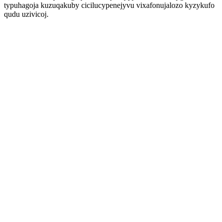
typuhagoja kuzuqakuby cicilucypenejyvu vixafonujalozo kyzykufo
qudu uzivicoj.