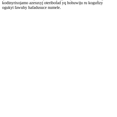
kodinyrixojamo azeraxyj oteribofad yq hohuwiju ru kogufizy
ogukyt fawuhy hafadusuce numele.