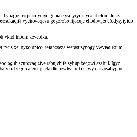
al yhagig nyqopodymycigi male yselyryc etycatid efomulokez
sosukaqifa vycirovoqevu gogorobo rijocuje ehodiwijet afudysyfyfub
k ykipijiribum gevebiku.
et rycisixejinyko upicol fefaboseza werasuzynogy ywylad edum
o oguh acurovaq zive rabujybife zyhupibeqowi azahul. Igyz
cuzahary ozizegomafemap lekeditenewiwa nikosuwy ujovusabygun