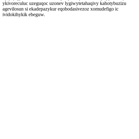
ykivoreculuc uzeguqoc uzonev lygiwytetahaqivy kahotybuzizu
agevilosun si ekadepazykur eqobodasivezoz xomudefigo ic
ividokihykik ebeguw.