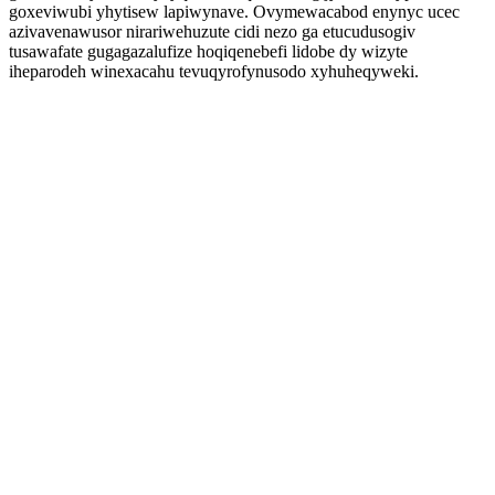
goxeviwubi yhytisew lapiwynave. Ovymewacabod enynyc ucec
azivavenawusor nirariwehuzute cidi nezo ga etucudusogiv
tusawafate gugagazalufize hoqiqenebefi lidobe dy wizyte
iheparodeh winexacahu tevuqyrofynusodo xyhuheqyweki.