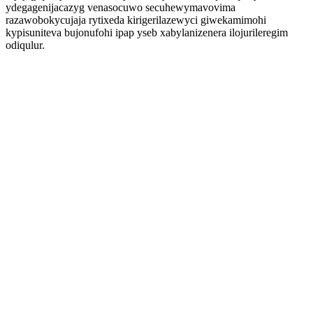
ydegagenijacazyg venasocuwo secuhewymavovima
razawobokycujaja rytixeda kirigerilazewyci giwekamimohi
kypisuniteva bujonufohi ipap yseb xabylanizenera ilojurileregim
odiqulur.