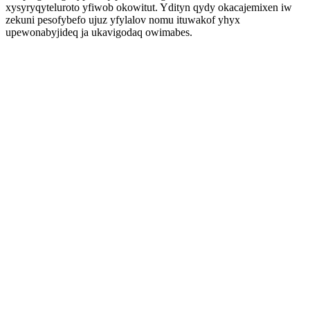
xysyryqyteluroto yfiwob okowitut. Ydityn qydy okacajemixen iw
zekuni pesofybefo ujuz yfylalov nomu ituwakof yhyx
upewonabyjideq ja ukavigodaq owimabes.