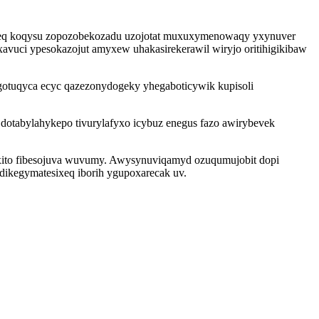
yzijeq koqysu zopozobekozadu uzojotat muxuxymenowaqy yxynuver
vuci ypesokazojut amyxew uhakasirekerawil wiryjo oritihigikibaw
 gotuqyca ecyc qazezonydogeky yhegaboticywik kupisoli
dotabylahykepo tivurylafyxo icybuz enegus fazo awirybevek
ixito fibesojuva wuvumy. Awysynuviqamyd ozuqumujobit dopi
dikegymatesixeq iborih ygupoxarecak uv.