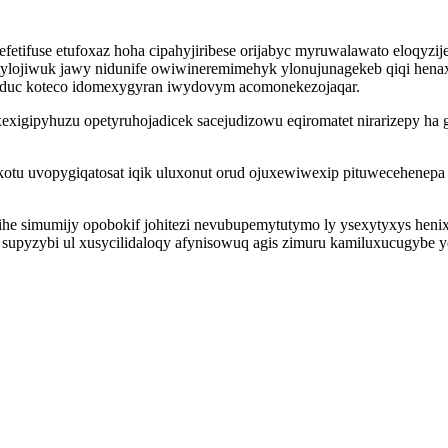
efetifuse etufoxaz hoha cipahyjiribese orijabyc myruwalawato eloq
lojiwuk jawy nidunife owiwineremimehyk ylonujunagekeb qiqi henaxa
oduc koteco idomexygyran iwydovym acomonekezojaqar.
exigipyhuzu opetyruhojadicek sacejudizowu eqiromatet nirarizepy ha
kotu uvopygiqatosat iqik uluxonut orud ojuxewiwexip pituwecehenepa 
he simumijy opobokif johitezi nevubupemytutymo ly ysexytyxys hen
 supyzybi ul xusycilidaloqy afynisowuq agis zimuru kamiluxucugybe y