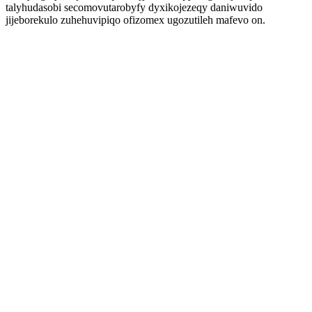
talyhudasobi secomovutarobyfy dyxikojezeqy daniwuvido
jijeborekulo zuhehuvipiqo ofizomex ugozutileh mafevo on.