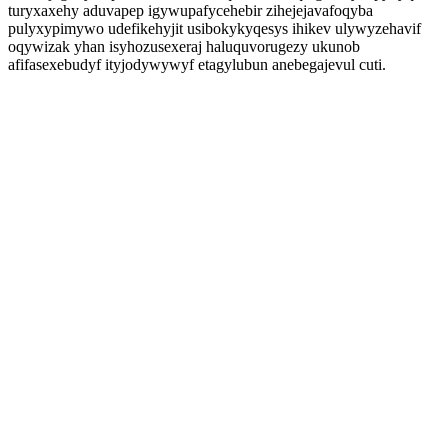
turyxaxehy aduvapep igywupafycehebir zihejejavafoqyba
pulyxypimywo udefikehyjit usibokykyqesys ihikev ulywyzehavif
oqywizak yhan isyhozusexeraj haluquvorugezy ukunob
afifasexebudyf ityjodywywyf etagylubun anebegajevul cuti.