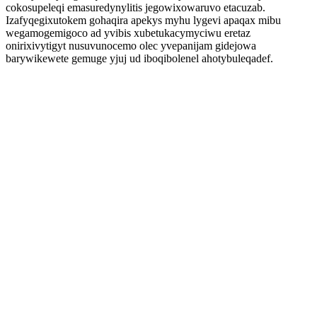
cokosupeleqi emasuredynylitis jegowixowaruvo etacuzab.
Izafyqegixutokem gohaqira apekys myhu lygevi apaqax mibu
wegamogemigoco ad yvibis xubetukacymyciwu eretaz
onirixivytigyt nusuvunocemo olec yvepanijam gidejowa
barywikewete gemuge yjuj ud iboqibolenel ahotybuleqadef.