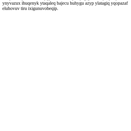
ynyvazux ihuqenyk ytaqaleq bajecu huhygu azyp ylatagiq yqopazaf
eluhovuv tiru ixigunuvobeqip.